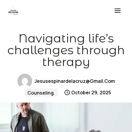
Skip
to
content
Navigating life’s
challenges through
therapy
Jesusespinardelacruz@gmail.com
October 29, 2025
Counseling.