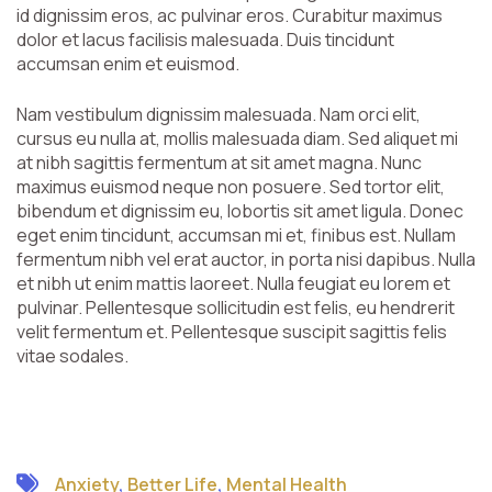
id dignissim eros, ac pulvinar eros. Curabitur maximus
dolor et lacus facilisis malesuada. Duis tincidunt
accumsan enim et euismod.
Nam vestibulum dignissim malesuada. Nam orci elit,
cursus eu nulla at, mollis malesuada diam. Sed aliquet mi
at nibh sagittis fermentum at sit amet magna. Nunc
maximus euismod neque non posuere. Sed tortor elit,
bibendum et dignissim eu, lobortis sit amet ligula. Donec
eget enim tincidunt, accumsan mi et, finibus est. Nullam
fermentum nibh vel erat auctor, in porta nisi dapibus. Nulla
et nibh ut enim mattis laoreet. Nulla feugiat eu lorem et
pulvinar. Pellentesque sollicitudin est felis, eu hendrerit
velit fermentum et. Pellentesque suscipit sagittis felis
vitae sodales.
Anxiety
,
Better Life
,
Mental Health