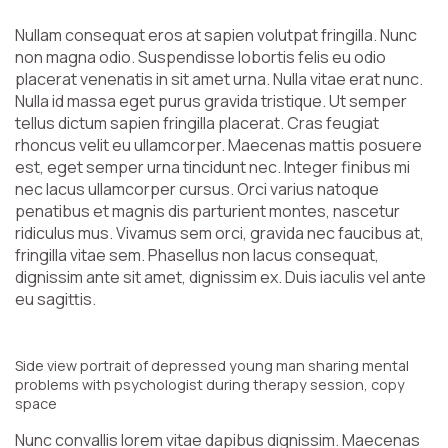
Nullam consequat eros at sapien volutpat fringilla. Nunc
non magna odio. Suspendisse lobortis felis eu odio
placerat venenatis in sit amet urna. Nulla vitae erat nunc.
Nulla id massa eget purus gravida tristique. Ut semper
tellus dictum sapien fringilla placerat. Cras feugiat
rhoncus velit eu ullamcorper. Maecenas mattis posuere
est, eget semper urna tincidunt nec. Integer finibus mi
nec lacus ullamcorper cursus. Orci varius natoque
penatibus et magnis dis parturient montes, nascetur
ridiculus mus. Vivamus sem orci, gravida nec faucibus at,
fringilla vitae sem. Phasellus non lacus consequat,
dignissim ante sit amet, dignissim ex. Duis iaculis vel ante
eu sagittis.
Side view portrait of depressed young man sharing mental
problems with psychologist during therapy session, copy
space
Nunc convallis lorem vitae dapibus dignissim. Maecenas