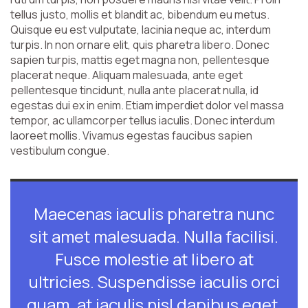
tellus justo, mollis et blandit ac, bibendum eu metus.
Quisque eu est vulputate, lacinia neque ac, interdum
turpis. In non ornare elit, quis pharetra libero. Donec
sapien turpis, mattis eget magna non, pellentesque
placerat neque. Aliquam malesuada, ante eget
pellentesque tincidunt, nulla ante placerat nulla, id
egestas dui ex in enim. Etiam imperdiet dolor vel massa
tempor, ac ullamcorper tellus iaculis. Donec interdum
laoreet mollis. Vivamus egestas faucibus sapien
vestibulum congue.
Maecenas iaculis pharetra nunc
sit amet malesuada. Nulla facilisi.
Fusce molestie at libero at
ultricies. Suspendisse iaculis orci
quam, at iaculis nisl dapibus eget.